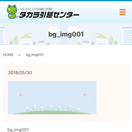
メ
bg_img001
HOME
bg_img001
2018/05/30
bg_img001