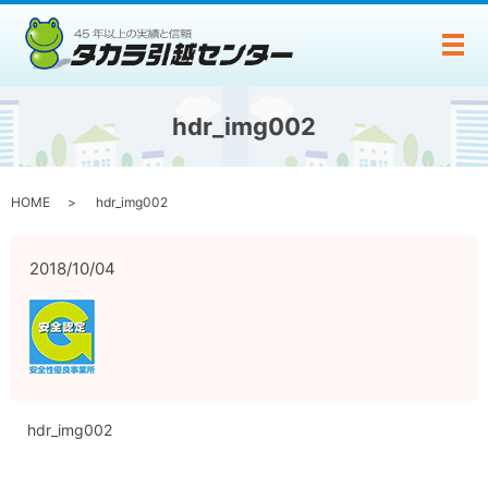
メ
hdr_img002
HOME
hdr_img002
2018/10/04
hdr_img002