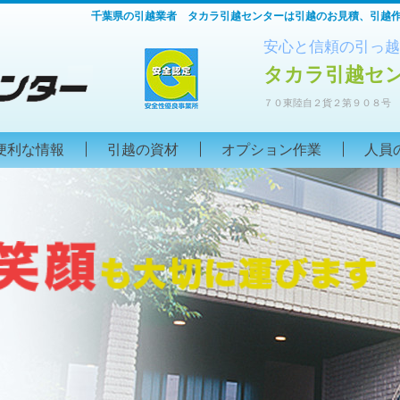
千葉県の引越業者 タカラ引越センターは引越のお見積、引越
安心と信頼の引っ越
タカラ引越セ
７０東陸自２貨２第９０８号
便利な情報
引越の資材
オプション作業
人員