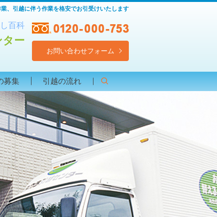
作業、引越に伴う作業を格安でお引受けいたします
し百科
ンター
お問い合わせフォーム
の募集
引越の流れ
search