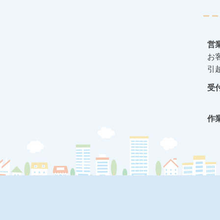
営
お
引
受
作