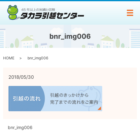
メ
bnr_img006
HOME
bnr_img006
2018/05/30
bnr_img006