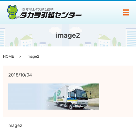
メ
image2
HOME
image2
2018/10/04
image2