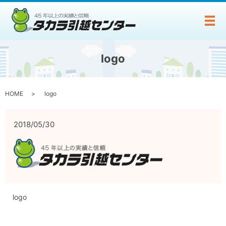
メ
logo
HOME
logo
2018/05/30
logo