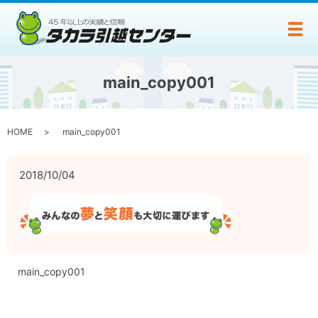
メ
main_copy001
HOME
main_copy001
2018/10/04
main_copy001