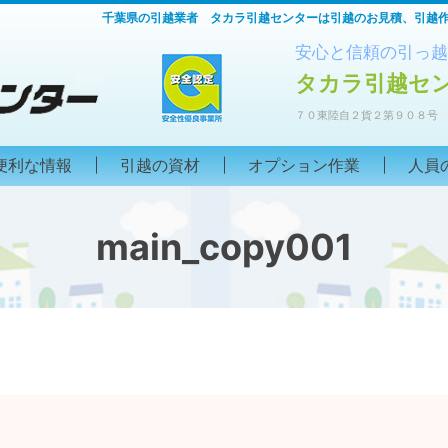
千葉県の引越業者 タカラ引越センターは引越のお見積、引越
安心と信頼の引っ越
タカラ引越セ
７０東陸自２貨２第９０８号
便利な情報
引越の資材
オプション作業
人員
main_copy001