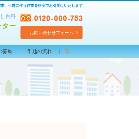
作業、引越に伴う作業を格安でお引受けいたします
し百科
ンター
お問い合わせフォーム
の募集
引越の流れ
search