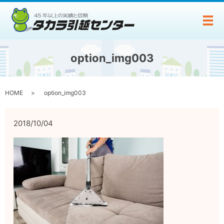
メ
option_img003
HOME
option_img003
2018/10/04