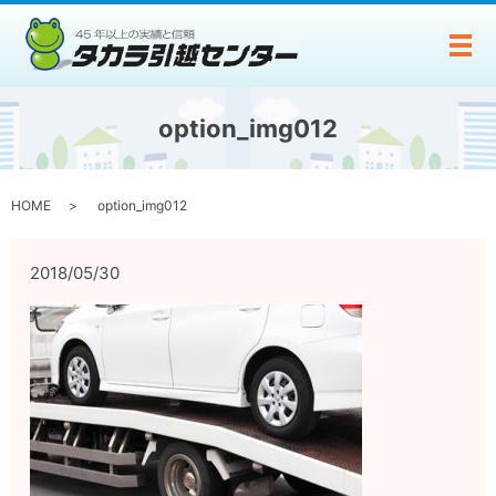
メ
option_img012
HOME
option_img012
2018/05/30